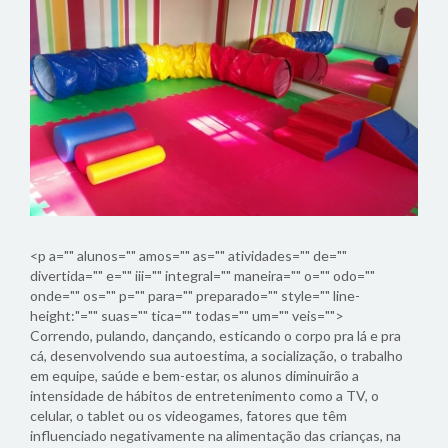
<p a="" alunos="" amos="" as="" atividades="" de=""
divertida="" e="" iii="" integral="" maneira="" o="" odo=""
onde="" os="" p="" para="" preparado="" style="" line-
height:"="" suas="" tica="" todas="" um="" veis="">
Correndo, pulando, dançando, esticando o corpo pra lá e pra
cá, desenvolvendo sua autoestima, a socialização, o trabalho
em equipe, saúde e bem-estar, os alunos diminuirão a
intensidade de hábitos de entretenimento como a TV, o
celular, o tablet ou os videogames, fatores que têm
influenciado negativamente na alimentação das crianças, na